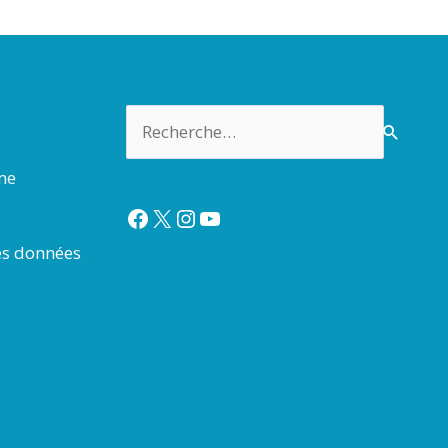
Rechercher :
rme
Facebook
X
Instagram
YouTube
es données