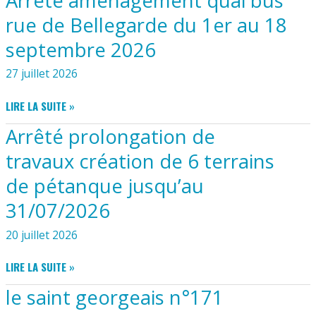
Arrêté aménagement quai bus
AOÛT
ET
2026
rue de Bellegarde du 1er au 18
BULLETIN
septembre 2026
INSCRIPTION
RANDONNÉE
27 juillet 2026
FÊTE
DU
ARRÊTÉ
LIRE LA SUITE »
MELON
AMÉNAGEMENT
Arrêté prolongation de
QUAI
BUS
travaux création de 6 terrains
RUE
de pétanque jusqu’au
DE
BELLEGARDE
31/07/2026
DU
1ER
20 juillet 2026
AU
18
ARRÊTÉ
LIRE LA SUITE »
SEPTEMBRE
PROLONGATION
2026
le saint georgeais n°171
DE
TRAVAUX