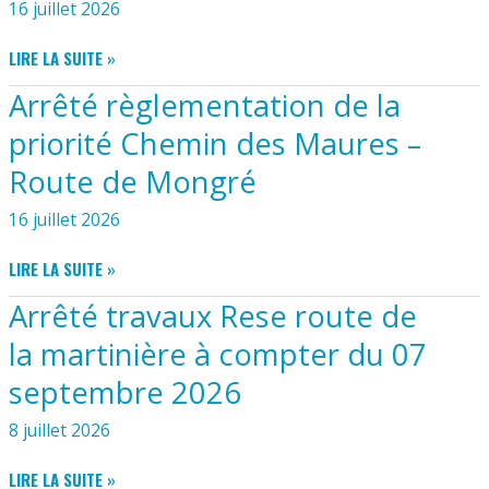
16 juillet 2026
CRÉATION
DE
LE
LIRE LA SUITE »
6
SAINT
TERRAINS
Arrêté règlementation de la
GEORGEAIS
DE
N°171
priorité Chemin des Maures –
PÉTANQUE
JUSQU’AU
Route de Mongré
31/07/2026
16 juillet 2026
ARRÊTÉ
LIRE LA SUITE »
RÈGLEMENTATION
Arrêté travaux Rese route de
DE
LA
la martinière à compter du 07
PRIORITÉ
septembre 2026
CHEMIN
DES
8 juillet 2026
MAURES
–
ARRÊTÉ
LIRE LA SUITE »
ROUTE