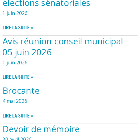
élections sénatoriales
DES
PATARINS
1 juin 2026
DU
29
AVIS
LIRE LA SUITE »
JUIN
RÉUNION
Avis réunion conseil municipal
2026
CONSEIL
AU
MUNICIPAL
05 juin 2026
17
ÉLECTIONS
AOÛT
SÉNATORIALES
1 juin 2026
2026
AVIS
LIRE LA SUITE »
RÉUNION
Brocante
CONSEIL
MUNICIPAL
4 mai 2026
05
JUIN
BROCANTE
LIRE LA SUITE »
2026
Devoir de mémoire
30 avril 2026