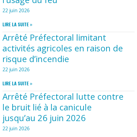
22 juin 2026
ARRÊTÉ
LIRE LA SUITE »
PRÉFECTORAL
Arrêté Préfectoral limitant
CONCERNANT
L’USAGE
activités agricoles en raison de
DU
risque d’incendie
FEU
22 juin 2026
ARRÊTÉ
LIRE LA SUITE »
PRÉFECTORAL
Arrêté Préfectoral lutte contre
LIMITANT
ACTIVITÉS
le bruit lié à la canicule
AGRICOLES
jusqu’au 26 juin 2026
EN
RAISON
22 juin 2026
DE
RISQUE