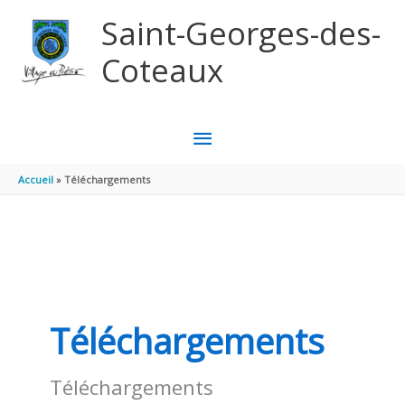
Aller au contenu
Aller au pied de page
Saint-Georges-des-
Coteaux
MENU
PRINCIPAL
Accueil
Téléchargements
Téléchargements
Téléchargements