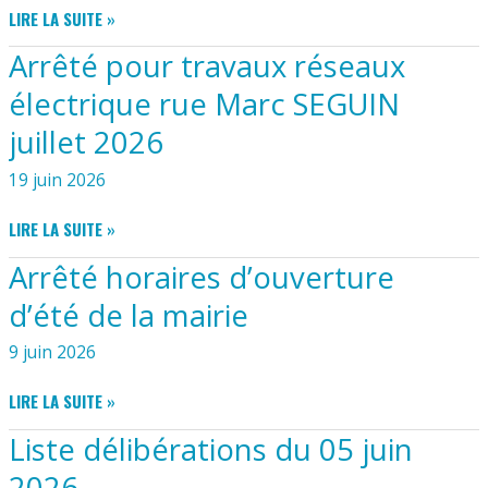
ARRÊTÉ
LIRE LA SUITE »
D’INCENDIE
PRÉFECTORAL
Arrêté pour travaux réseaux
LUTTE
CONTRE
électrique rue Marc SEGUIN
LE
juillet 2026
BRUIT
LIÉ
19 juin 2026
À
LA
ARRÊTÉ
LIRE LA SUITE »
CANICULE
POUR
JUSQU’AU
Arrêté horaires d’ouverture
TRAVAUX
26
RÉSEAUX
JUIN
d’été de la mairie
ÉLECTRIQUE
2026
RUE
9 juin 2026
MARC
SEGUIN
ARRÊTÉ
LIRE LA SUITE »
JUILLET
HORAIRES
Liste délibérations du 05 juin
2026
D’OUVERTURE
D’ÉTÉ
2026