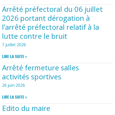
TRAVAUX
DE
Arrêté préfectoral du 06 juillet
RESE
MONGRÉ
ROUTE
2026 portant dérogation à
DE
l’arrêté préfectoral relatif à la
LA
MARTINIÈRE
lutte contre le bruit
À
COMPTER
7 juillet 2026
DU
07
ARRÊTÉ
LIRE LA SUITE »
SEPTEMBRE
PRÉFECTORAL
2026
Arrêté fermeture salles
DU
06
activités sportives
JUILLET
2026
26 juin 2026
PORTANT
DÉROGATION
ARRÊTÉ
LIRE LA SUITE »
À
FERMETURE
Edito du maire
L’ARRÊTÉ
SALLES
PRÉFECTORAL
ACTIVITÉS