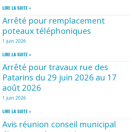
LOGEMENT
ATELIER
LIRE LA SUITE »
ÉNERGIE
Arrêté pour remplacement
AFFICHE
poteaux téléphoniques
1 juin 2026
ARRÊTÉ
LIRE LA SUITE »
POUR
Arrêté pour travaux rue des
REMPLACEMENT
POTEAUX
Patarins du 29 juin 2026 au 17
TÉLÉPHONIQUES
août 2026
1 juin 2026
ARRÊTÉ
LIRE LA SUITE »
POUR
Avis réunion conseil municipal
TRAVAUX
RUE