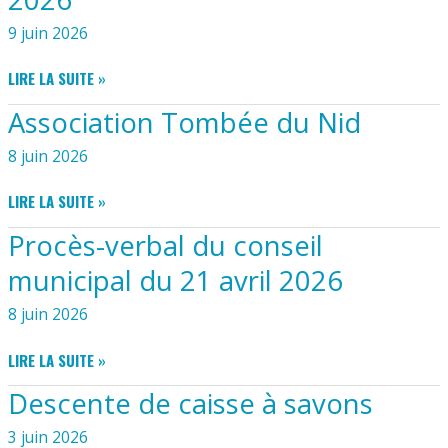
DE
LA
9 juin 2026
MAIRIE
LISTE
LIRE LA SUITE »
DÉLIBÉRATIONS
Association Tombée du Nid
DU
05
8 juin 2026
JUIN
2026
ASSOCIATION
LIRE LA SUITE »
TOMBÉE
Procès-verbal du conseil
DU
NID
municipal du 21 avril 2026
8 juin 2026
PROCÈS-
LIRE LA SUITE »
VERBAL
Descente de caisse à savons
DU
CONSEIL
3 juin 2026
MUNICIPAL