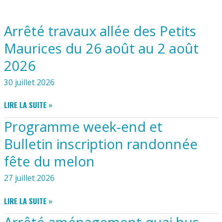
Arrêté travaux allée des Petits
Maurices du 26 août au 2 août
2026
30 juillet 2026
ARRÊTÉ
LIRE LA SUITE »
TRAVAUX
Programme week-end et
ALLÉE
DES
Bulletin inscription randonnée
PETITS
fête du melon
MAURICES
DU
27 juillet 2026
26
AOÛT
PROGRAMME
LIRE LA SUITE »
AU
WEEK-
2
END