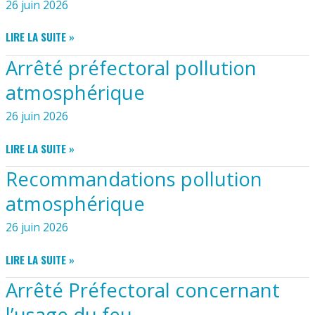
26 juin 2026
RELATIF
SPORTIVES
À
EDITO
LIRE LA SUITE »
LA
DU
LUTTE
Arrêté préfectoral pollution
MAIRE
CONTRE
LE
atmosphérique
BRUIT
26 juin 2026
ARRÊTÉ
LIRE LA SUITE »
PRÉFECTORAL
Recommandations pollution
POLLUTION
ATMOSPHÉRIQUE
atmosphérique
26 juin 2026
RECOMMANDATIONS
LIRE LA SUITE »
POLLUTION
Arrêté Préfectoral concernant
ATMOSPHÉRIQUE
l’usage du feu