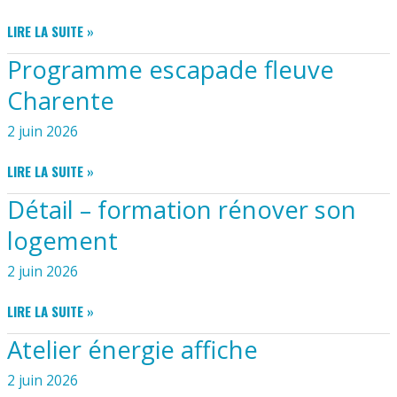
DU
DESCENTE
LIRE LA SUITE »
21
DE
AVRIL
Programme escapade fleuve
CAISSE
2026
À
Charente
SAVONS
2 juin 2026
PROGRAMME
LIRE LA SUITE »
ESCAPADE
Détail – formation rénover son
FLEUVE
CHARENTE
logement
2 juin 2026
DÉTAIL
LIRE LA SUITE »
–
Atelier énergie affiche
FORMATION
RÉNOVER
2 juin 2026
SON