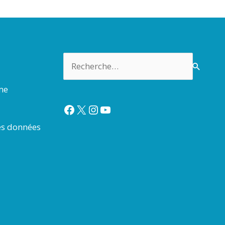
Rechercher :
rme
Facebook
X
Instagram
YouTube
es données