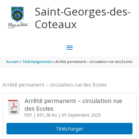
Aller au contenu
Aller au pied de page
Saint-Georges-des-
Coteaux
MENU
PRINCIPAL
Accueil
Téléchargements
Arrêté permanent – circulation rue des Ecoles
Arrêté permanent – circulation rue des Ecoles
Arrêté permanent – circulation rue
des Ecoles
PDF
| 691,38 Ko
| 05 Septembre 2025
Télécharger