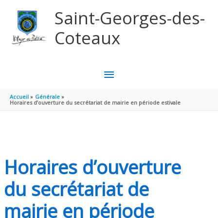
Aller au contenu
Aller au pied de page
Saint-Georges-des-
Coteaux
MENU
PRINCIPAL
Accueil
Générale
Horaires d’ouverture du secrétariat de mairie en période estivale
Horaires d’ouverture
du secrétariat de
mairie en période