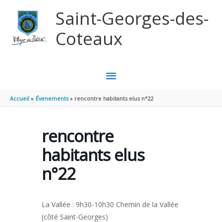
Aller au contenu
Aller au pied de page
Saint-Georges-des-
Coteaux
MENU
PRINCIPAL
Accueil
Évenements
rencontre habitants elus n°22
rencontre
habitants elus
n°22
La Vallée : 9h30-10h30 Chemin de la Vallée
(côté Saint-Georges)