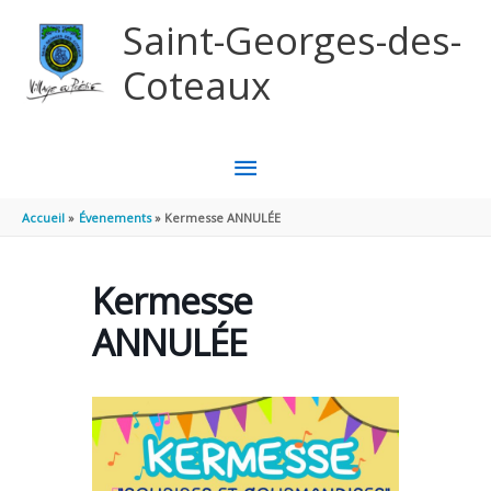
Aller au contenu
Aller au pied de page
Saint-Georges-des-
Coteaux
MENU
PRINCIPAL
Accueil
Évenements
Kermesse ANNULÉE
Kermesse
ANNULÉE