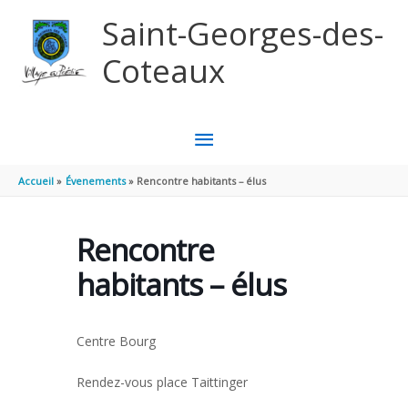
Aller au contenu
Aller au pied de page
Saint-Georges-des-
Coteaux
MENU
PRINCIPAL
Accueil
Évenements
Rencontre habitants – élus
Rencontre
habitants – élus
Centre Bourg
Rendez-vous place Taittinger