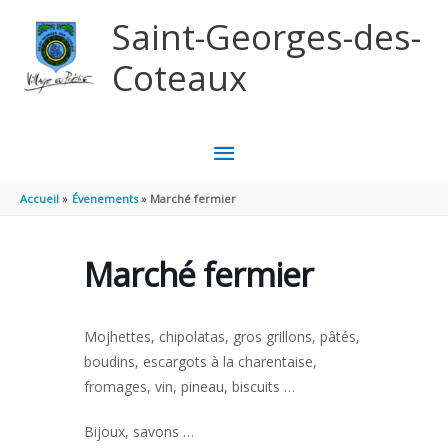
Aller au contenu
Aller au pied de page
Saint-Georges-des-
Coteaux
MENU
PRINCIPAL
Accueil
Évenements
Marché fermier
Marché fermier
Mojhettes, chipolatas, gros grillons, pâtés,
boudins, escargots à la charentaise,
fromages, vin, pineau, biscuits …
Bijoux, savons …