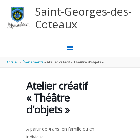
Aller au contenu
Aller au pied de page
Saint-Georges-des-
Coteaux
MENU
PRINCIPAL
Accueil
Évenements
Atelier créatif « Théâtre d’objets »
Atelier créatif
« Théâtre
d’objets »
A partir de 4 ans, en famille ou en
individuel