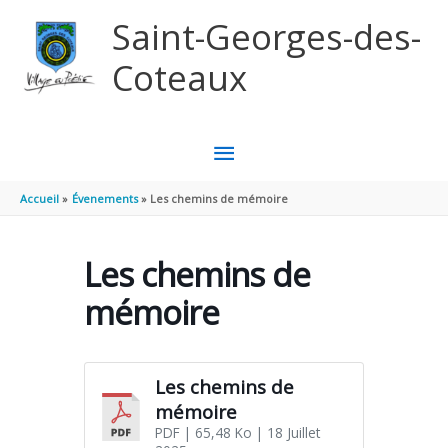
Aller au contenu
Aller au pied de page
Saint-Georges-des-
Coteaux
MENU
PRINCIPAL
Accueil
Évenements
Les chemins de mémoire
Les chemins de
mémoire
Les chemins de
mémoire
PDF
| 65,48 Ko
| 18 Juillet