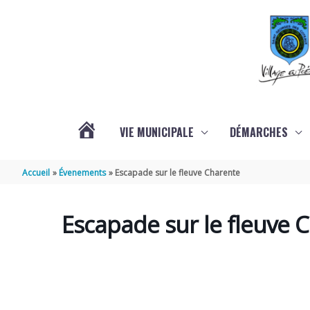
Aller au contenu
Aller au pied de page
VIE MUNICIPALE
DÉMARCHES
ACTUALITÉS
Accueil
Évenements
Escapade sur le fleuve Charente
Escapade sur le fleuve 