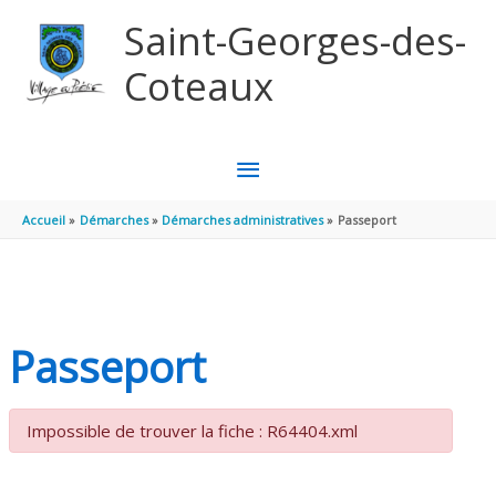
Aller au contenu
Aller au pied de page
Saint-Georges-des-
Coteaux
MENU
PRINCIPAL
Accueil
Démarches
Démarches administratives
Passeport
Passeport
Impossible de trouver la fiche : R64404.xml