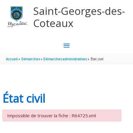
Aller au contenu
Aller au pied de page
Saint-Georges-des-
Coteaux
MENU
PRINCIPAL
Accueil
Démarches
Démarches administratives
État civil
État civil
Impossible de trouver la fiche : R64725.xml