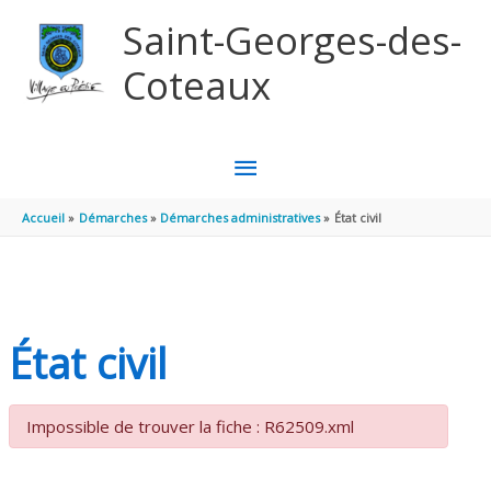
Aller au contenu
Aller au pied de page
Saint-Georges-des-
Coteaux
MENU
PRINCIPAL
Accueil
Démarches
Démarches administratives
État civil
État civil
Impossible de trouver la fiche : R62509.xml