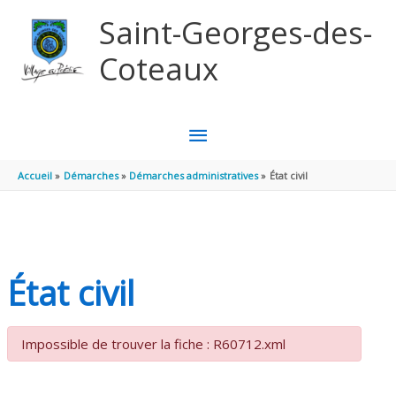
Aller au contenu
Aller au pied de page
Saint-Georges-des-
Coteaux
MENU
PRINCIPAL
Accueil
Démarches
Démarches administratives
État civil
État civil
Impossible de trouver la fiche : R60712.xml