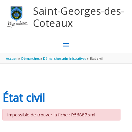
Aller au contenu
Aller au pied de page
Saint-Georges-des-
Coteaux
MENU
PRINCIPAL
Accueil
Démarches
Démarches administratives
État civil
État civil
Impossible de trouver la fiche : R56887.xml