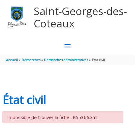
Aller au contenu
Aller au pied de page
Saint-Georges-des-
Coteaux
MENU
PRINCIPAL
Accueil
Démarches
Démarches administratives
État civil
État civil
Impossible de trouver la fiche : R55366.xml