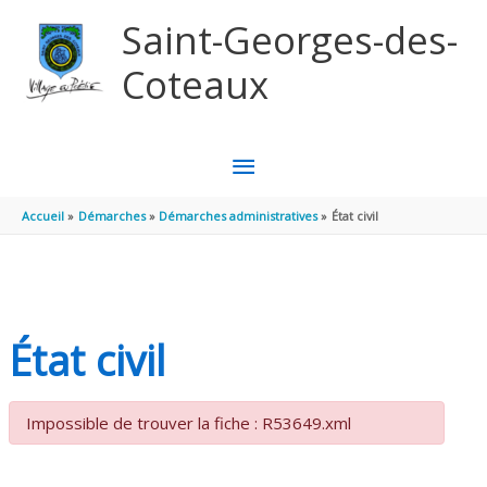
Aller au contenu
Aller au pied de page
Saint-Georges-des-
Coteaux
MENU
PRINCIPAL
Accueil
Démarches
Démarches administratives
État civil
État civil
Impossible de trouver la fiche : R53649.xml