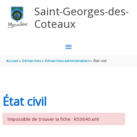
Aller au contenu
Aller au pied de page
Saint-Georges-des-
Coteaux
MENU
PRINCIPAL
Accueil
Démarches
Démarches administratives
État civil
État civil
Impossible de trouver la fiche : R53640.xml