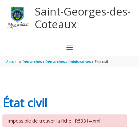
Aller au contenu
Aller au pied de page
Saint-Georges-des-
Coteaux
MENU
PRINCIPAL
Accueil
Démarches
Démarches administratives
État civil
État civil
Impossible de trouver la fiche : R53314.xml