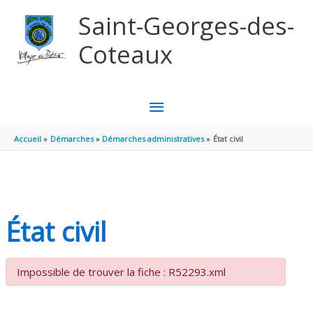
Aller au contenu
Aller au pied de page
Saint-Georges-des-
Coteaux
MENU
PRINCIPAL
Accueil
Démarches
Démarches administratives
État civil
État civil
Impossible de trouver la fiche : R52293.xml