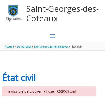
Aller au contenu
Aller au pied de page
Saint-Georges-des-
Coteaux
MENU
PRINCIPAL
Accueil
Démarches
Démarches administratives
État civil
État civil
Impossible de trouver la fiche : R52069.xml