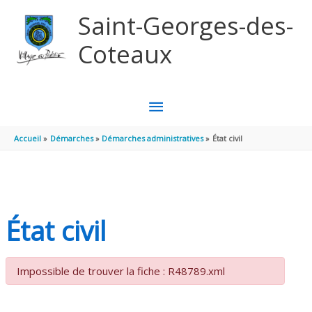
Aller au contenu
Aller au pied de page
Saint-Georges-des-
Coteaux
MENU
PRINCIPAL
Accueil
Démarches
Démarches administratives
État civil
État civil
Impossible de trouver la fiche : R48789.xml