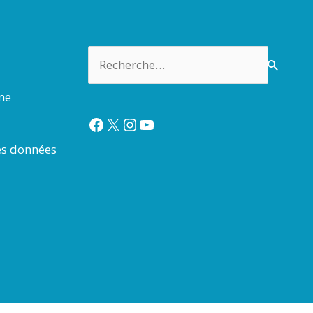
Rechercher :
rme
Facebook
X
Instagram
YouTube
es données