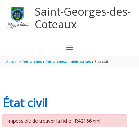
Aller au contenu
Aller au pied de page
Saint-Georges-des-
Coteaux
MENU
PRINCIPAL
Accueil
Démarches
Démarches administratives
État civil
État civil
Impossible de trouver la fiche : R42166.xml