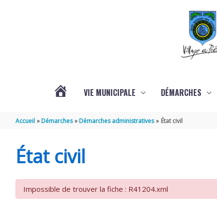
Aller au contenu
Aller au pied de page
VIE MUNICIPALE
DÉMARCHES
ACTUALITÉS
Accueil
Démarches
Démarches administratives
État civil
État civil
Impossible de trouver la fiche : R41204.xml