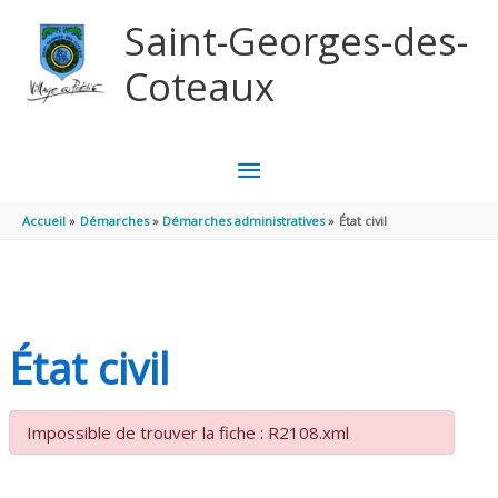
Aller au contenu
Aller au pied de page
Saint-Georges-des-
Coteaux
MENU
PRINCIPAL
Accueil
Démarches
Démarches administratives
État civil
État civil
Impossible de trouver la fiche : R2108.xml