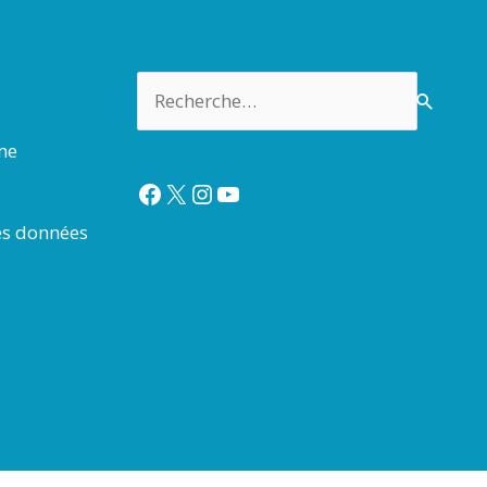
Rechercher :
rme
Facebook
X
Instagram
YouTube
es données