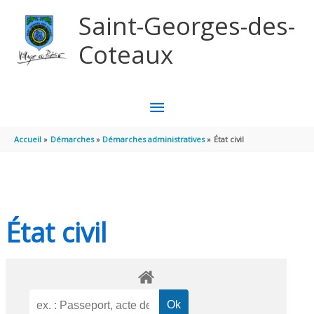
Aller au contenu
Aller au pied de page
Saint-Georges-des-
Coteaux
MENU
PRINCIPAL
Accueil
Démarches
Démarches administratives
État civil
État civil