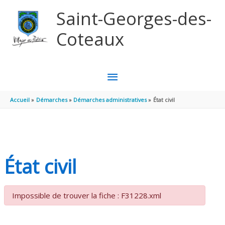
Aller au contenu
Aller au pied de page
Saint-Georges-des-
Coteaux
MENU
PRINCIPAL
Accueil
Démarches
Démarches administratives
État civil
État civil
Impossible de trouver la fiche : F31228.xml