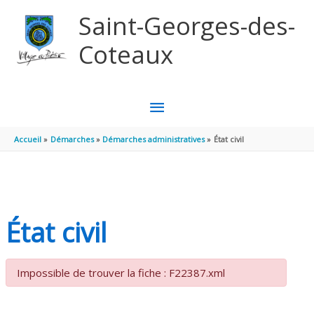
Aller au contenu
Aller au pied de page
Saint-Georges-des-
Coteaux
MENU
PRINCIPAL
Accueil
Démarches
Démarches administratives
État civil
État civil
Impossible de trouver la fiche : F22387.xml