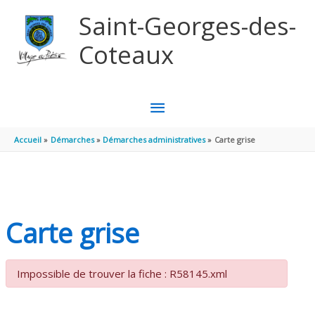
Aller au contenu
Aller au pied de page
Saint-Georges-des-
Coteaux
MENU
PRINCIPAL
Accueil
Démarches
Démarches administratives
Carte grise
Carte grise
Impossible de trouver la fiche : R58145.xml