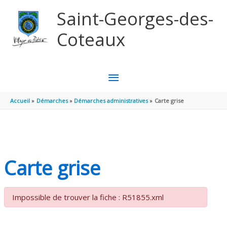
Aller au contenu
Aller au pied de page
Saint-Georges-des-
Coteaux
MENU
PRINCIPAL
Accueil
Démarches
Démarches administratives
Carte grise
Carte grise
Impossible de trouver la fiche : R51855.xml