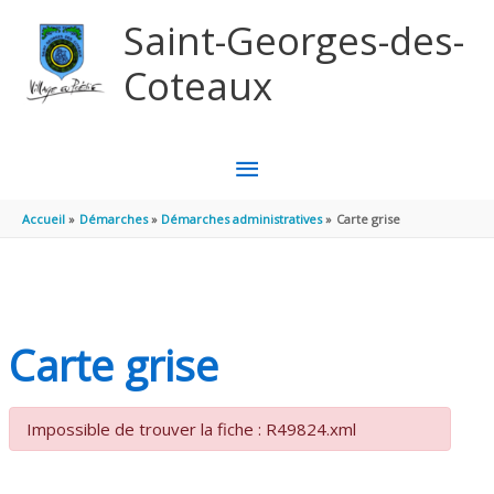
Aller au contenu
Aller au pied de page
Saint-Georges-des-
Coteaux
MENU
PRINCIPAL
Accueil
Démarches
Démarches administratives
Carte grise
Carte grise
Impossible de trouver la fiche : R49824.xml