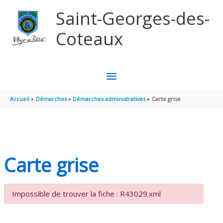
Aller au contenu
Aller au pied de page
Saint-Georges-des-
Coteaux
MENU
PRINCIPAL
Accueil
Démarches
Démarches administratives
Carte grise
Carte grise
Impossible de trouver la fiche : R43029.xml