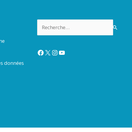
Rechercher :
rme
Facebook
X
Instagram
YouTube
es données