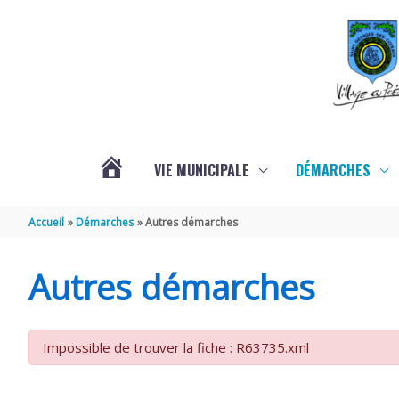
Aller au contenu
Aller au pied de page
VIE MUNICIPALE
DÉMARCHES
ACTUALITÉS
Accueil
Démarches
Autres démarches
Autres démarches
Impossible de trouver la fiche : R63735.xml