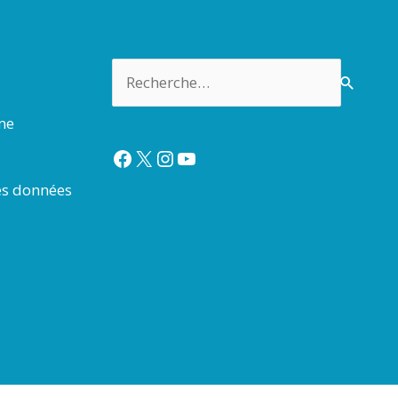
Rechercher :
rme
Facebook
X
Instagram
YouTube
es données