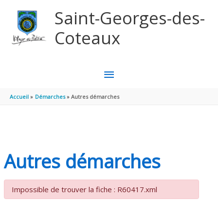
Aller au contenu
Aller au pied de page
Saint-Georges-des-
Coteaux
MENU
PRINCIPAL
Accueil
Démarches
Autres démarches
Autres démarches
Impossible de trouver la fiche : R60417.xml