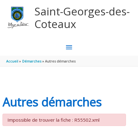
Aller au contenu
Aller au pied de page
Saint-Georges-des-
Coteaux
MENU
PRINCIPAL
Accueil
Démarches
Autres démarches
Autres démarches
Impossible de trouver la fiche : R55502.xml