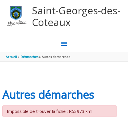
Aller au contenu
Aller au pied de page
Saint-Georges-des-
Coteaux
MENU
PRINCIPAL
Accueil
Démarches
Autres démarches
Autres démarches
Impossible de trouver la fiche : R53973.xml