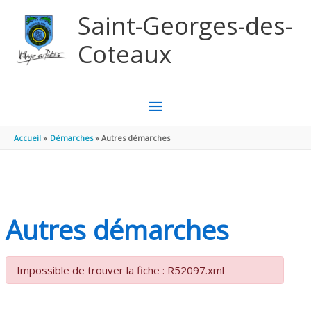
Aller au contenu
Aller au pied de page
Saint-Georges-des-
Coteaux
MENU
PRINCIPAL
Accueil
Démarches
Autres démarches
Autres démarches
Impossible de trouver la fiche : R52097.xml