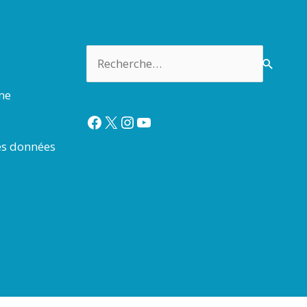
Rechercher :
rme
Facebook
X
Instagram
YouTube
es données