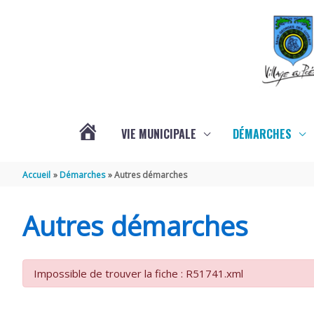
Aller au contenu
Aller au pied de page
VIE MUNICIPALE
DÉMARCHES
ACTUALITÉS
Accueil
Démarches
Autres démarches
Autres démarches
Impossible de trouver la fiche : R51741.xml