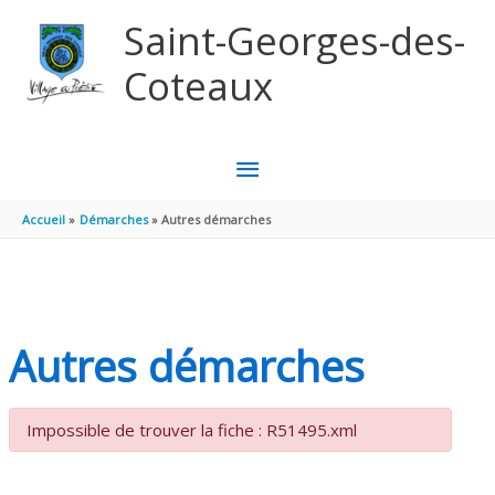
Aller au contenu
Aller au pied de page
Saint-Georges-des-
Coteaux
MENU
PRINCIPAL
Accueil
Démarches
Autres démarches
Autres démarches
Impossible de trouver la fiche : R51495.xml