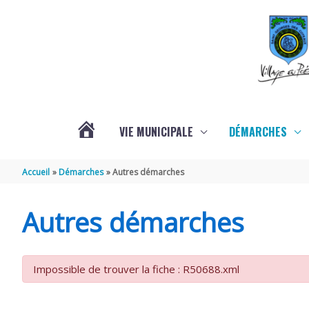
Aller au contenu
Aller au pied de page
VIE MUNICIPALE
DÉMARCHES
ACTUALITÉS
Accueil
Démarches
Autres démarches
Autres démarches
Impossible de trouver la fiche : R50688.xml