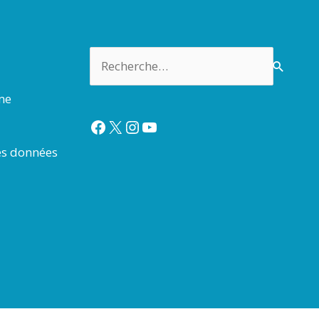
Rechercher :
rme
Facebook
X
Instagram
YouTube
es données