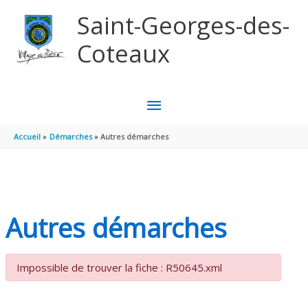
Aller au contenu
Aller au pied de page
Saint-Georges-des-
Coteaux
MENU
PRINCIPAL
Accueil
Démarches
Autres démarches
Autres démarches
Impossible de trouver la fiche : R50645.xml