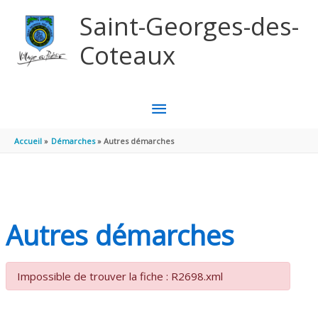
Aller au contenu
Aller au pied de page
Saint-Georges-des-
Coteaux
MENU
PRINCIPAL
Accueil
Démarches
Autres démarches
Autres démarches
Impossible de trouver la fiche : R2698.xml