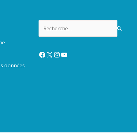
Rechercher :
rme
Facebook
X
Instagram
YouTube
es données