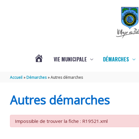
Aller au contenu
Aller au pied de page
VIE MUNICIPALE
DÉMARCHES
ACTUALITÉS
Accueil
Démarches
Autres démarches
Autres démarches
Impossible de trouver la fiche : R19521.xml