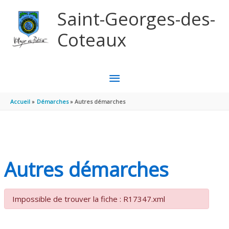
Aller au contenu
Aller au pied de page
Saint-Georges-des-
Coteaux
MENU
PRINCIPAL
Accueil
Démarches
Autres démarches
Autres démarches
Impossible de trouver la fiche : R17347.xml