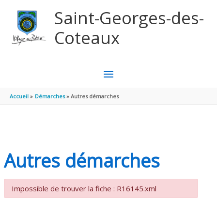
Aller au contenu
Aller au pied de page
Saint-Georges-des-
Coteaux
MENU
PRINCIPAL
Accueil
Démarches
Autres démarches
Autres démarches
Impossible de trouver la fiche : R16145.xml